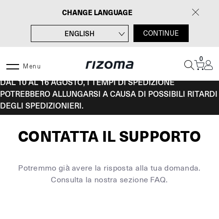
Vai
CHANGE LANGUAGE
al
contenuto
ENGLISH
CONTINUE
FRANÇAIS
0
DEUTSCH
Menu
DAL 10 AL 16 AGOSTO, I TEMPI DI SPEDIZIONE
ESPAÑOL
POTREBBERO ALLUNGARSI A CAUSA DI POSSIBILI RITARDI
DEGLI SPEDIZIONIERI.
CONTATTA IL SUPPORTO
Potremmo già avere la risposta alla tua domanda.
Consulta la nostra sezione FAQ.