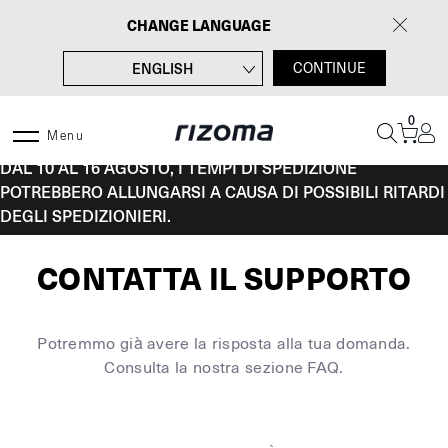
Vai
CHANGE LANGUAGE
al
contenuto
ENGLISH
CONTINUE
FRANÇAIS
0
DEUTSCH
Menu
DAL 10 AL 16 AGOSTO, I TEMPI DI SPEDIZIONE
ESPAÑOL
POTREBBERO ALLUNGARSI A CAUSA DI POSSIBILI RITARDI
DEGLI SPEDIZIONIERI.
CONTATTA IL SUPPORTO
Potremmo già avere la risposta alla tua domanda.
Consulta la nostra sezione FAQ.