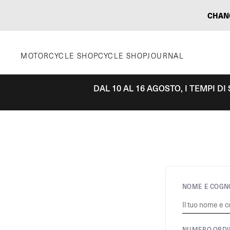
Vai
CHAN
al
contenuto
MOTORCYCLE SHOP
CYCLE SHOP
JOURNAL
DAL 10 AL 16 AGOSTO, I TEMPI D
NOME E COGN
NUMERO ORDI