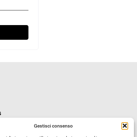
S
la community Rizoma e accedi a contenuti esclusivi e offerte speciali!
Gestisci consenso
Iscriviti